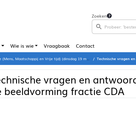
Zoeken
Wie is wie
Vraagbaak
Contact
Mens, Maatschappij en Vrije tijd) (dinsdag 19 mei 2026)
Technische vragen en ant
echnische vragen en antwoor
 beeldvorming fractie CDA