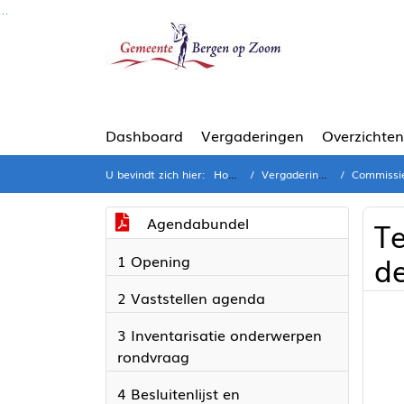
Ga naar de inhoud van deze pagina
Ga naar het zoeken
Ga naar het menu
Dashboard
Vergaderingen
Overzichten
U bevindt zich hier:
Home
Vergaderingen
Commissie (
Agendabundel
T
de
1 Opening
2 Vaststellen agenda
3 Inventarisatie onderwerpen
rondvraag
4 Besluitenlijst en