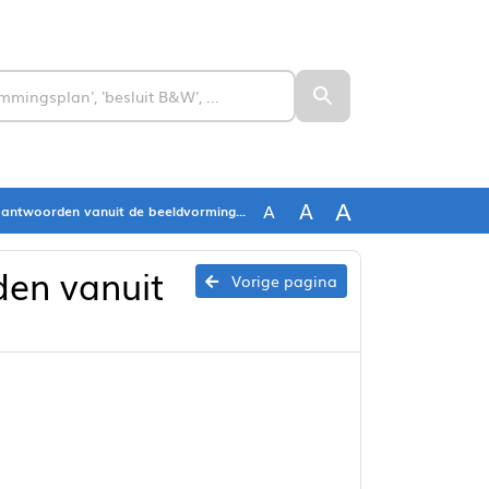
A
A
A
woorden vanuit de beeldvorming fractie CDA
den vanuit
Vorige pagina