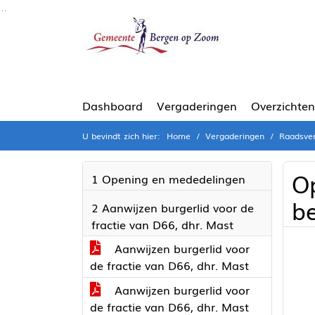
Ga naar de inhoud van deze pagina
Ga naar het zoeken
Ga naar het menu
Dashboard
Vergaderingen
Overzichten
U bevindt zich hier:
Home
Vergaderingen
Raadsver
Op
1 Opening en mededelingen
b
2 Aanwijzen burgerlid voor de
fractie van D66, dhr. Mast
Aanwijzen burgerlid voor
de fractie van D66, dhr. Mast
Aanwijzen burgerlid voor
de fractie van D66, dhr. Mast