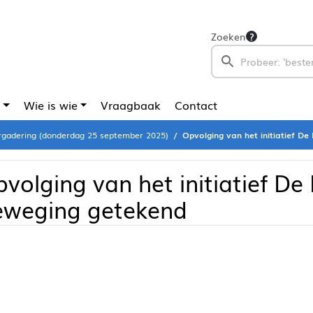
Zoeken
Wie is wie
Vraagbaak
Contact
gadering (donderdag 25 september 2025)
Opvolging van het initiatief De
volging van het initiatief De 
eweging getekend