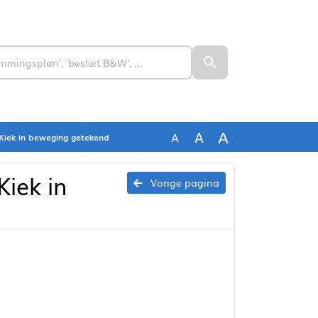
A
A
A
 Kiek in beweging getekend
Kiek in
Vorige pagina