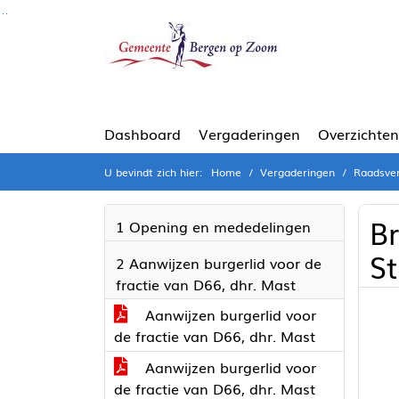
Ga naar de inhoud van deze pagina
Ga naar het zoeken
Ga naar het menu
Dashboard
Vergaderingen
Overzichten
U bevindt zich hier:
Home
Vergaderingen
Raadsver
Br
1 Opening en mededelingen
St
2 Aanwijzen burgerlid voor de
fractie van D66, dhr. Mast
Aanwijzen burgerlid voor
de fractie van D66, dhr. Mast
Aanwijzen burgerlid voor
de fractie van D66, dhr. Mast