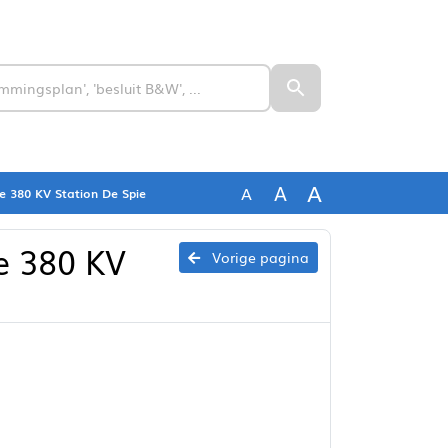
A
A
A
ake 380 KV Station De Spie
ke 380 KV
Vorige pagina