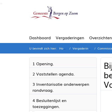
Ga naar de inhoud van deze pagina
Ga naar het zoeken
Ga naar het menu
Dashboard
Vergaderingen
Overzichten
U bevindt zich hier:
Home
Vergaderingen
Commissie (
Bi
1 Opening.
b
2 Vaststellen agenda.
Va
3 Inventarisatie onderwerpen
rondvraag.
4 Besluitenlijst en
toezeggingen.