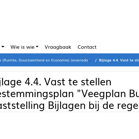
Wie is wie
Vraagbaak
Contact
Ruimte, Duurzaamheid en Economie) (woensdag 22 maart 2023)
Bijlage 4.4. Vast te stellen bestemmingsp
jlage 4.4. Vast te stellen
estemmingsplan "Veegplan Bu
ststelling Bijlagen bij de rege