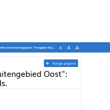
A
A
A
lan "Veegplan Buitengebied Oost": Vaststelling Bijlagen bij de regels.
Vorige pagina
itengebied Oost":
ls.