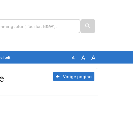
A
A
A
liteit
e
Vorige pagina