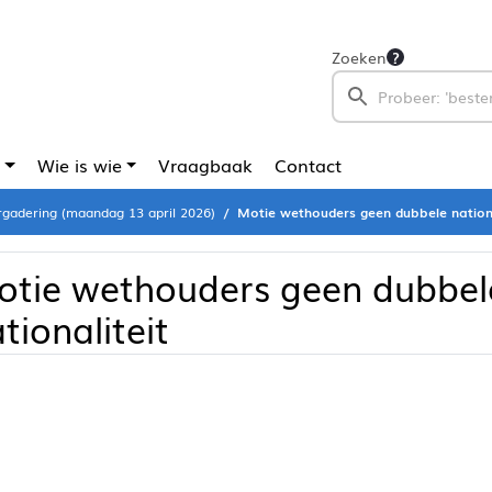
Zoeken
Wie is wie
Vraagbaak
Contact
gadering (maandag 13 april 2026)
Motie wethouders geen dubbele nationa
otie wethouders geen dubbel
tionaliteit