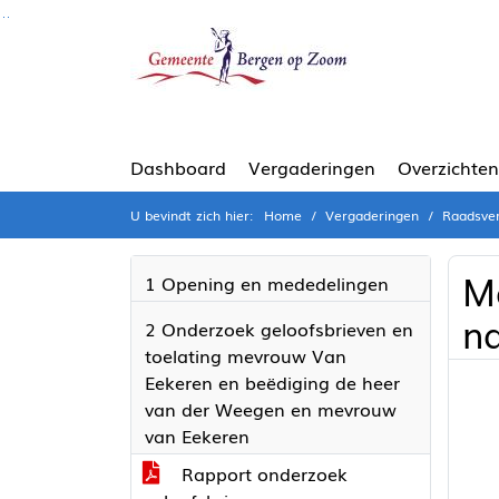
Ga naar de inhoud van deze pagina
Ga naar het zoeken
Ga naar het menu
Dashboard
Vergaderingen
Overzichten
U bevindt zich hier:
Home
Vergaderingen
Raadsver
M
1 Opening en mededelingen
na
2 Onderzoek geloofsbrieven en
toelating mevrouw Van
Eekeren en beëdiging de heer
van der Weegen en mevrouw
van Eekeren
Rapport onderzoek