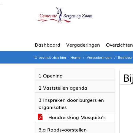
Ga naar de inhoud van deze pagina
Ga naar het zoeken
Ga naar het menu
Dashboard
Vergaderingen
Overzichten
U bevindt zich hier:
Home
Vergaderingen
Beeldvor
Bi
1 Opening
2 Vaststellen agenda
3 Inspreken door burgers en
organisaties
Handreikking Mosquito's
3.a Raadsvoorstellen