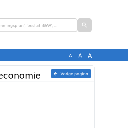
A
A
A
e economie
Vorige pagina