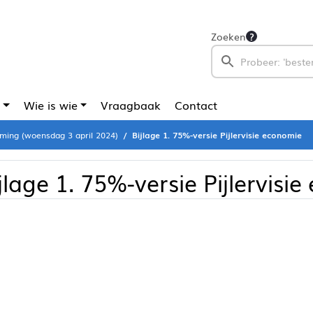
Zoeken
Wie is wie
Vraagbaak
Contact
ming (woensdag 3 april 2024)
Bijlage 1. 75%-versie Pijlervisie economie
jlage 1. 75%-versie Pijlervisi