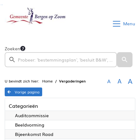
Ga naar de inhoud van deze pagina
Ga naar het zoeken
Ga naar het menu
Menu
Zoeken
A
A
A
U bevindt zich hier:
Home
Vergaderingen
Vorige pagina
Categorieën
Auditcommissie
Beeldvorming
Bijeenkomst Raad