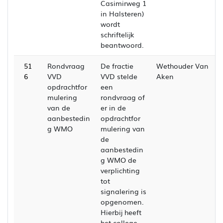
Casimirweg 1
in Halsteren)
wordt
schriftelijk
beantwoord.
51
Rondvraag
De fractie
Wethouder Van
6
VVD
VVD stelde
Aken
opdrachtfor
een
mulering
rondvraag of
van de
er in de
aanbestedin
opdrachtfor
g WMO
mulering van
de
aanbestedin
g WMO de
verplichting
tot
signalering is
opgenomen.
Hierbij heeft
het college