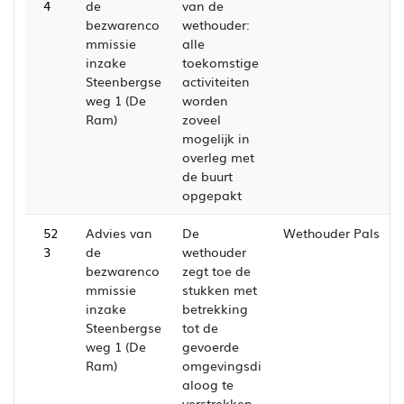
4
de
van de
bezwarenco
wethouder:
mmissie
alle
inzake
toekomstige
Steenbergse
activiteiten
weg 1 (De
worden
Ram)
zoveel
mogelijk in
overleg met
de buurt
opgepakt
52
Advies van
De
Wethouder Pals
3
de
wethouder
bezwarenco
zegt toe de
mmissie
stukken met
inzake
betrekking
Steenbergse
tot de
weg 1 (De
gevoerde
Ram)
omgevingsdi
aloog te
verstrekken