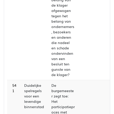
de klager
afgewogen
tegen het
belang van
ondernemers
, bezoekers
en anderen
die nadeel
en schade
ondervinden
van een
besluit ten
gunste van
de klager?
54
Duidelijke
De
1
spelregels
burgemeeste
voor een
r zegt toe:
levendige
Het
binnenstad
participatiepr
oces met