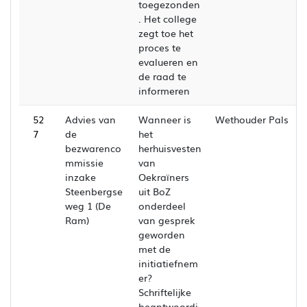
toegezonden
. Het college
zegt toe het
proces te
evalueren en
de raad te
informeren
52
Advies van
Wanneer is
Wethouder Pals
7
de
het
bezwarenco
herhuisvesten
mmissie
van
inzake
Oekraïners
Steenbergse
uit BoZ
weg 1 (De
onderdeel
Ram)
van gesprek
geworden
met de
initiatiefnem
er?
Schriftelijke
beantwoordi