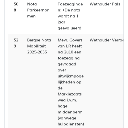
50
Nota
Toezegginge
Wethouder Pals
8
Parkeernor
n: •De nota
men
wordt na 1
jaar
geëvalueerd.
52
Bergse Nota
Mevr. Govers
Wethouder Verroen
9
Mobiliteit
van LR heeft
2025-2035
na 2u10 een
toezegging
gevraagd
over
uitwijkmpoge
lijkheden op
de
Markiezaats
weg i.v.m.
hoge
middenberm
(vanwege
hulpdiensten)