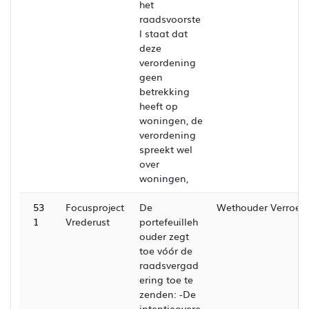
het
raadsvoorste
l staat dat
deze
verordening
geen
betrekking
heeft op
woningen, de
verordening
spreekt wel
over
woningen,
53
Focusproject
De
Wethouder Verroen
1
Vrederust
portefeuilleh
ouder zegt
toe vóór de
raadsvergad
ering toe te
zenden: -De
intentieovere