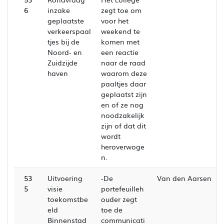
6
inzake
zegt toe om
geplaatste
voor het
verkeerspaal
weekend te
tjes bij de
komen met
Noord- en
een reactie
Zuidzijde
naar de raad
haven
waarom deze
paaltjes daar
geplaatst zijn
en of ze nog
noodzakelijk
zijn of dat dit
wordt
heroverwoge
n.
53
Uitvoering
-De
Van den Aarsen
5
visie
portefeuilleh
toekomstbe
ouder zegt
eld
toe de
Binnenstad
communicati