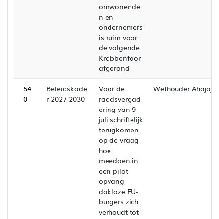
omwonende
n en
ondernemers
is ruim voor
de volgende
Krabbenfoor
afgerond
54
Beleidskade
Voor de
Wethouder Ahajaj
0
r 2027-2030
raadsvergad
ering van 9
juli schriftelijk
terugkomen
op de vraag
hoe
meedoen in
een pilot
opvang
dakloze EU-
burgers zich
verhoudt tot