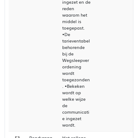
ingezet en de
reden
waarom het
middel is
toegepast.
•De
tarieventabel
behorende
bij de
Wegsleepver
ordening
wordt
toegezonden
. •Bekeken
wordt op
welke wijze
de
communicati
e ingezet
wordt.
53
Rondvraag
Het college