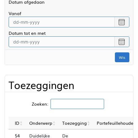
Datum afgedaan
vanaf
Selecte
een
Datum tot en met
datum
vanaf
Selecte
een
datum
Wis
tot
en
met
Toezeggingen
Zoeken:
ID
Onderwerp
Toezegging
Portefeuillehouder
54
Duidelijke
De