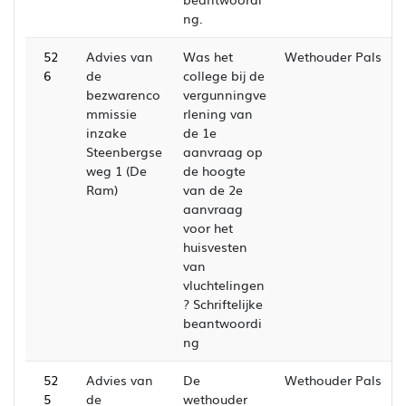
ng.
52
Advies van
Was het
Wethouder Pals
6
de
college bij de
bezwarenco
vergunningve
mmissie
rlening van
inzake
de 1e
Steenbergse
aanvraag op
weg 1 (De
de hoogte
Ram)
van de 2e
aanvraag
voor het
huisvesten
van
vluchtelingen
? Schriftelijke
beantwoordi
ng
52
Advies van
De
Wethouder Pals
5
de
wethouder