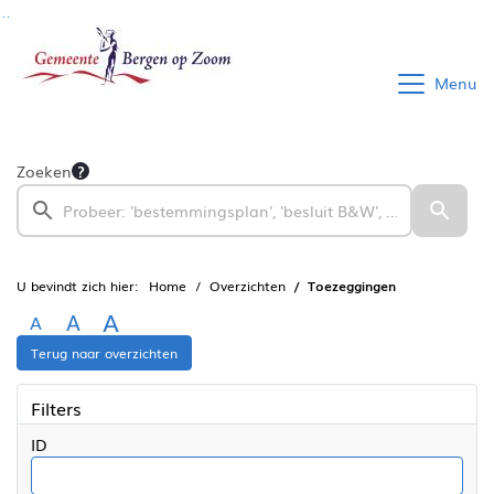
Ga naar de inhoud van deze pagina
Ga naar het zoeken
Ga naar het menu
Menu
Zoeken
U bevindt zich hier:
Home
Overzichten
Toezeggingen
A
A
A
Terug naar overzichten
Filters
ID