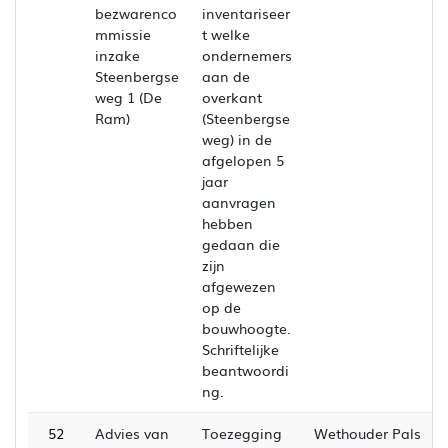
bezwarenco
inventariseer
mmissie
t welke
inzake
ondernemers
Steenbergse
aan de
weg 1 (De
overkant
Ram)
(Steenbergse
weg) in de
afgelopen 5
jaar
aanvragen
hebben
gedaan die
zijn
afgewezen
op de
bouwhoogte.
Schriftelijke
beantwoordi
ng.
52
Advies van
Toezegging
Wethouder Pals