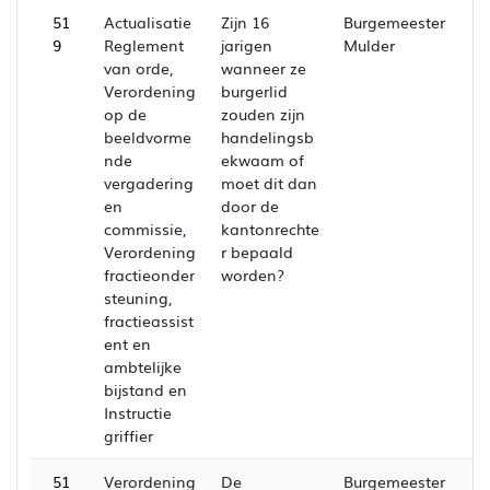
51
Actualisatie
Zijn 16
Burgemeester
9
Reglement
jarigen
Mulder
van orde,
wanneer ze
Verordening
burgerlid
op de
zouden zijn
beeldvorme
handelingsb
nde
ekwaam of
vergadering
moet dit dan
en
door de
commissie,
kantonrechte
Verordening
r bepaald
fractieonder
worden?
steuning,
fractieassist
ent en
ambtelijke
bijstand en
Instructie
griffier
51
Verordening
De
Burgemeester