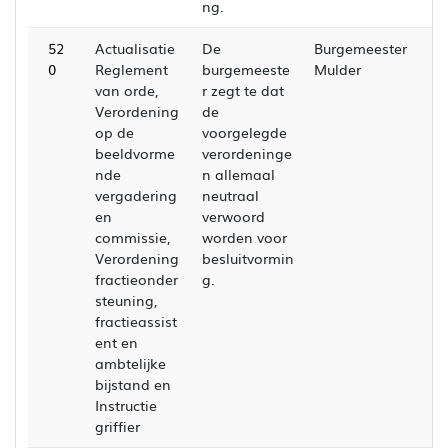
ng.
52
Actualisatie
De
Burgemeester
0
Reglement
burgemeeste
Mulder
van orde,
r zegt te dat
Verordening
de
op de
voorgelegde
beeldvorme
verordeninge
nde
n allemaal
vergadering
neutraal
en
verwoord
commissie,
worden voor
Verordening
besluitvormin
fractieonder
g.
steuning,
fractieassist
ent en
ambtelijke
bijstand en
Instructie
griffier