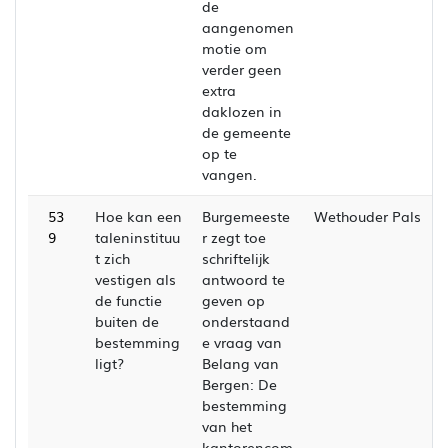
de
aangenomen
motie om
verder geen
extra
daklozen in
de gemeente
op te
vangen.
53
Hoe kan een
Burgemeeste
Wethouder Pals
9
taleninstituu
r zegt toe
t zich
schriftelijk
vestigen als
antwoord te
de functie
geven op
buiten de
onderstaand
bestemming
e vraag van
ligt?
Belang van
Bergen: De
bestemming
van het
kantorencom