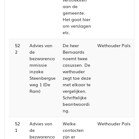
aan de
gemeente.
Het gaat hier
om verslagen
etc.
52
Advies van
De heer
Wethouder Pals
2
de
Bernaards
bezwarenco
noemt twee
mmissie
casussen. De
inzake
wethouder
Steenbergse
zegt toe deze
weg 1 (De
met elkaar te
Ram)
vergelijken.
Schriftelijke
beantwoordi
ng.
52
Advies van
Welke
Wethouder Pals
1
de
contacten
bezwarenco
zijn er