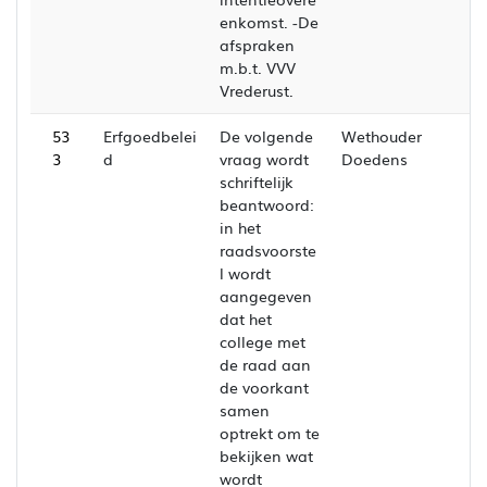
enkomst. -De
afspraken
m.b.t. VVV
Vrederust.
53
Erfgoedbelei
De volgende
Wethouder
3
d
vraag wordt
Doedens
schriftelijk
beantwoord:
in het
raadsvoorste
l wordt
aangegeven
dat het
college met
de raad aan
de voorkant
samen
optrekt om te
bekijken wat
wordt