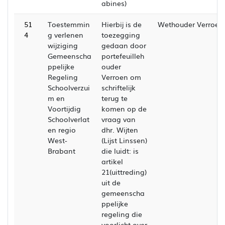
abines)
51
Toestemmin
Hierbij is de
Wethouder Verroen
4
g verlenen
toezegging
wijziging
gedaan door
Gemeenscha
portefeuilleh
ppelijke
ouder
Regeling
Verroen om
Schoolverzui
schriftelijk
m en
terug te
Voortijdig
komen op de
Schoolverlat
vraag van
en regio
dhr. Wijten
West-
(Lijst Linssen)
Brabant
die luidt: is
artikel
21(uittreding)
uit de
gemeenscha
ppelijke
regeling die
voorlicht over