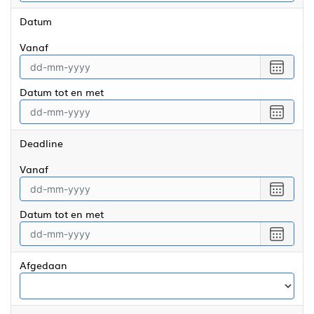
Datum
vanaf
Selecte
een
Datum tot en met
datum
vanaf
Selecte
een
datum
Deadline
tot
en
vanaf
met
Selecte
een
Datum tot en met
datum
vanaf
Selecte
een
datum
Afgedaan
tot
en
met