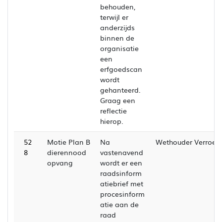
behouden,
terwijl er
anderzijds
binnen de
organisatie
een
erfgoedscan
wordt
gehanteerd.
Graag een
reflectie
hierop.
52
Motie Plan B
Na
Wethouder Verroen
8
dierennood
vastenavend
opvang
wordt er een
raadsinform
atiebrief met
procesinform
atie aan de
raad