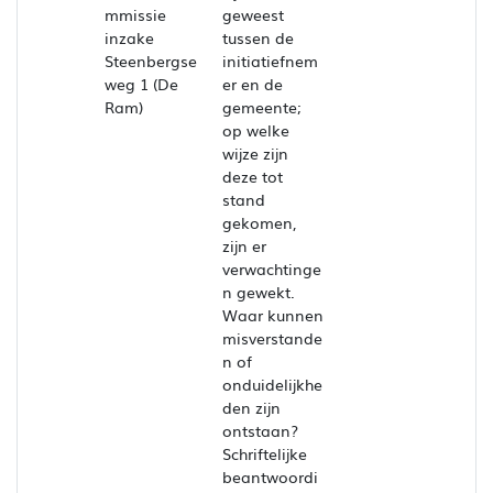
mmissie
geweest
inzake
tussen de
Steenbergse
initiatiefnem
weg 1 (De
er en de
Ram)
gemeente;
op welke
wijze zijn
deze tot
stand
gekomen,
zijn er
verwachtinge
n gewekt.
Waar kunnen
misverstande
n of
onduidelijkhe
den zijn
ontstaan?
Schriftelijke
beantwoordi