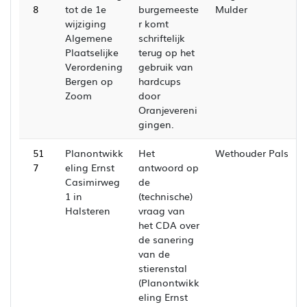
8
tot de 1e
burgemeeste
Mulder
wijziging
r komt
Algemene
schriftelijk
Plaatselijke
terug op het
Verordening
gebruik van
Bergen op
hardcups
Zoom
door
Oranjevereni
gingen.
51
Planontwikk
Het
Wethouder Pals
7
eling Ernst
antwoord op
Casimirweg
de
1 in
(technische)
Halsteren
vraag van
het CDA over
de sanering
van de
stierenstal
(Planontwikk
eling Ernst