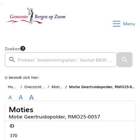
Ga naar de inhoud van deze pagina
Ga naar het zoeken
Ga naar het menu
Menu
Zoeken
U bevindt zich hier:
Home
Overzichten
Moties
Motie Geertruidapolder, RMO25-0057
A
A
A
Moties
Motie Geertruidapolder, RMO25-0057
ID
370