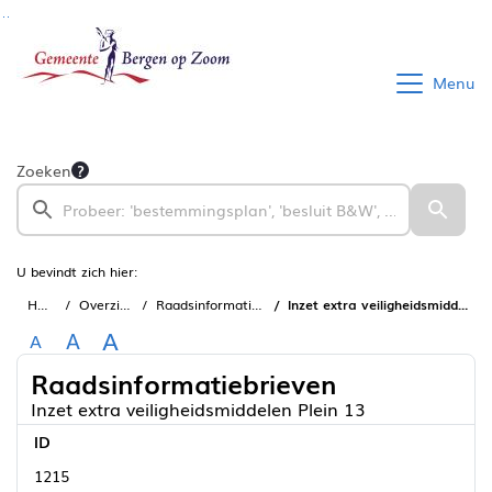
Ga naar de inhoud van deze pagina
Ga naar het zoeken
Ga naar het menu
Menu
Zoeken
U bevindt zich hier:
Home
Overzichten
Raadsinformatiebrieven
Inzet extra veiligheidsmiddelen Plein 13
A
A
A
Raadsinformatiebrieven
Inzet extra veiligheidsmiddelen Plein 13
ID
1215