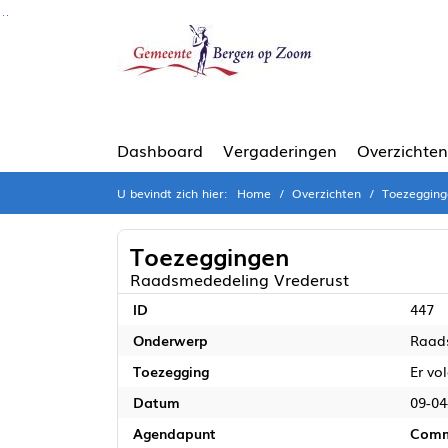
Ga naar de inhoud van deze pagina
Ga naar het zoeken
Ga naar het menu
Dashboard
Vergaderingen
Overzichten
U bevindt zich hier:
Home
Overzichten
Toezegging
Toezeggingen
Raadsmededeling Vrederust
ID
447
Onderwerp
Raad
Toezegging
Er vo
Datum
09-04
Agendapunt
Comm