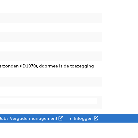
 verzonden (ID1070), daarmee is de toezegging
Babs Vergadermanagement
Inloggen