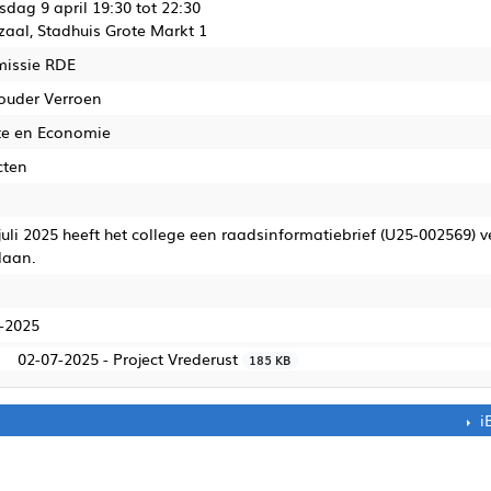
dag 9 april 19:30 tot 22:30
aal, Stadhuis Grote Markt 1
issie RDE
ouder Verroen
te en Economie
cten
juli 2025 heeft het college een raadsinformatiebrief (U25-002569)
daan.
edaan
-2025
02-07-2025 - Project Vrederust
185 KB
i