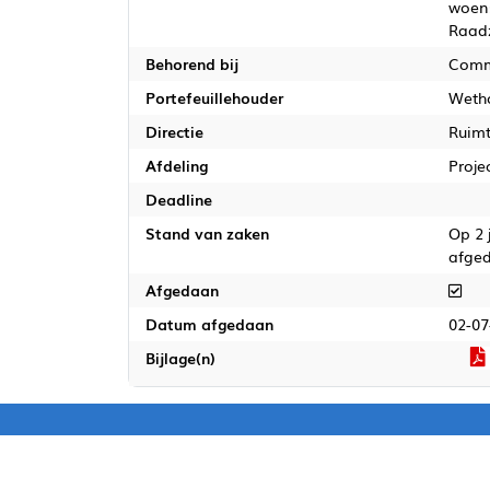
woens
Raadz
Behorend bij
Comm
Portefeuillehouder
Weth
Directie
Ruim
Afdeling
Proje
Deadline
Stand van zaken
Op 2 
afge
Afg
Afgedaan
Datum afgedaan
02-07
Bijlage(n)