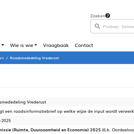
Zoeken
Wie is wie
Vraagbaak
Contact
en
Raadsmededeling Vrederust
smededeling Vrederust
lgt een raadsinformatiebrief op welke wijze de input wordt verwerkt
-2025
issie (Ruimte, Duurzaamheid en Economie) 2025
(6.b. Oordeelsvo