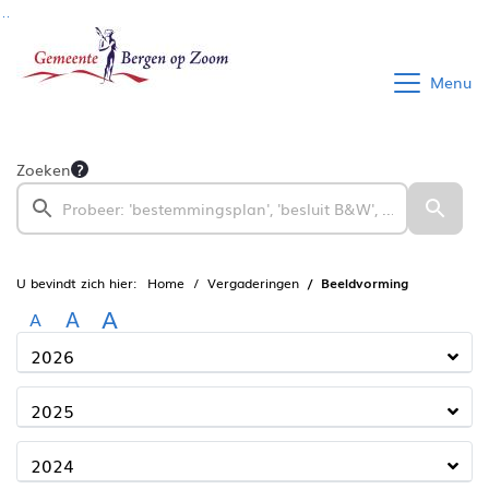
Ga naar de inhoud van deze pagina
Ga naar het zoeken
Ga naar het menu
Menu
Zoeken
U bevindt zich hier:
Home
Vergaderingen
Beeldvorming
A
A
A
2026
2025
2024