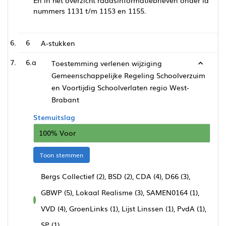
nummers 1131 t/m 1153 en 1155.
6
A-stukken
6.a
Toestemming verlenen wijziging
Gemeenschappelijke Regeling Schoolverzuim
en Voortijdig Schoolverlaten regio West-
Brabant
Stemuitslag
100% Voor
Toon stemmen
Bergs Collectief (2), BSD (2), CDA (4), D66 (3),
GBWP (5), Lokaal Realisme (3), SAMEN0164 (1),
voor
VVD (4), GroenLinks (1), Lijst Linssen (1), PvdA (1),
SP (1)