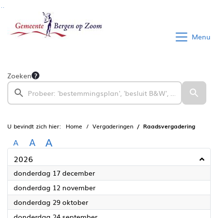
Ga naar de inhoud van deze pagina
Ga naar het zoeken
Ga naar het menu
Menu
Zoeken
U bevindt zich hier:
Home
Vergaderingen
Raadsvergadering
A
A
A
2026
2026
donderdag 17 december
2026
donderdag 12 november
2026
donderdag 29 oktober
2026
donderdag 24 september