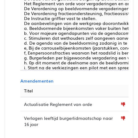
Het Reglement van orde voor vergaderingen en ande
De Verordening op beeldvormende vergaderingen en d
De Verordening fractieondersteuning, fractieassistent e
De lnstructie griffier vast te stellen.
De aanbevelingen van de werkgroep doorontwikkelin
a. Beeldvormende bijeenkomsten vaker buiten het Oude
b. Voor majeure agendapunten via de agendacommissie
c. Stimuleren dat wethouders zelf aangeven aanwezig t
d. De agenda van de beeldvorming zodanig in te richt
e, Bij de carrouselbijeenkomsten (jaarstukken, concer
f, Eenpersoonsfracties waarvan het raadslid is benoe
g. Burgerleden per bijgewoonde vergadering een vergo
h. 0p dit moment de deelname aan de beeldvorming en
i. Start na de verkiezingen een pilot met een spreekti
Amendementen
Titel
Actualisatie Reglement van orde
Verlagen leeftijd burgerlidmaatschap naar
16 jaar