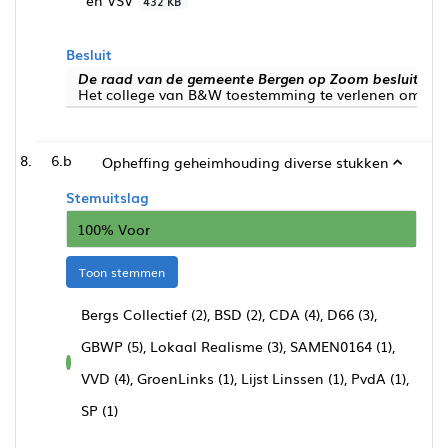
en VSV
432 KB
Besluit
De raad van de gemeente Bergen op Zoom besluit:
Het college van B&W toestemming te verlenen om de G
6.b
Opheffing geheimhouding diverse stukken
Stemuitslag
100% Voor
Toon stemmen
Bergs Collectief (2), BSD (2), CDA (4), D66 (3),
GBWP (5), Lokaal Realisme (3), SAMEN0164 (1),
voor
VVD (4), GroenLinks (1), Lijst Linssen (1), PvdA (1),
SP (1)