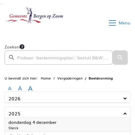
Ga naar de inhoud van deze pagina
Ga naar het zoeken
Ga naar het menu
Menu
Zoeken
U bevindt zich hier:
Home
Vergaderingen
Beeldvorming
A
A
A
2026
2025
2025
donderdag 4 december
Sterck