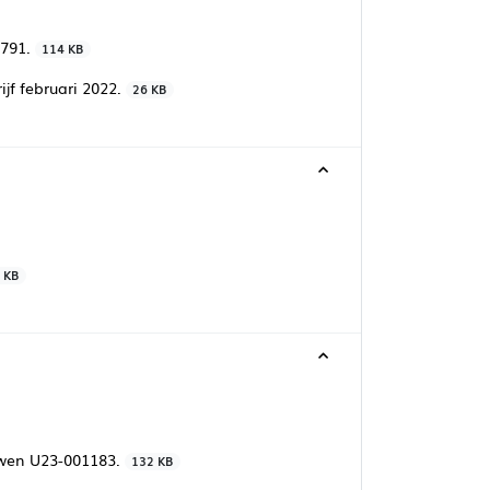
1791.
114 KB
jf februari 2022.
26 KB
 KB
uwen U23-001183.
132 KB