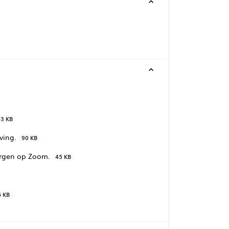
3 KB
eving.
90 KB
ergen op Zoom.
45 KB
6 KB