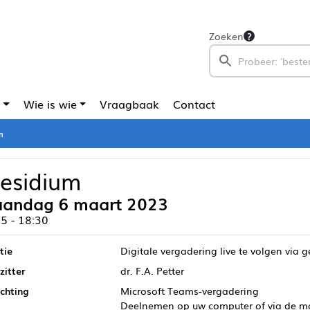
Zoeken
Wie is wie
Vraagbaak
Contact
m
residium
andag 6 maart 2023
5 - 18:30
tie
Digitale vergadering live te volgen via 
zitter
dr. F.A. Petter
ichting
Microsoft Teams-vergadering
Deelnemen op uw computer of via de m