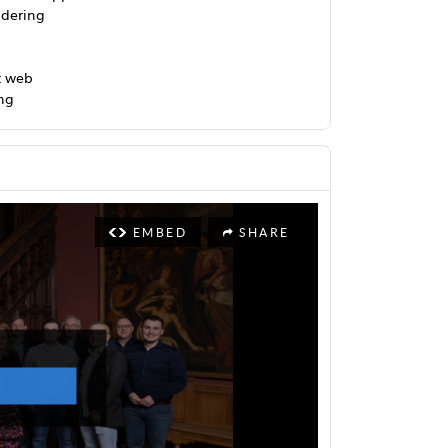
adering
t web
ing