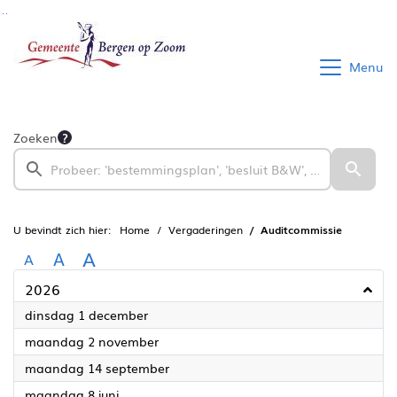
Ga naar de inhoud van deze pagina
Ga naar het zoeken
Ga naar het menu
Menu
Zoeken
U bevindt zich hier:
Home
Vergaderingen
Auditcommissie
A
A
A
2026
2026
dinsdag 1 december
2026
maandag 2 november
2026
maandag 14 september
2026
maandag 8 juni