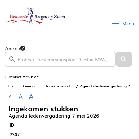
Ga naar de inhoud van deze pagina
Ga naar het zoeken
Ga naar het menu
Menu
Zoeken
U bevindt zich hier:
Home
Overzichten
Ingekomen stukken
Agenda ledenvergadering 7 mei 2026
A
A
A
Ingekomen stukken
Agenda ledenvergadering 7 mei 2026
ID
2307