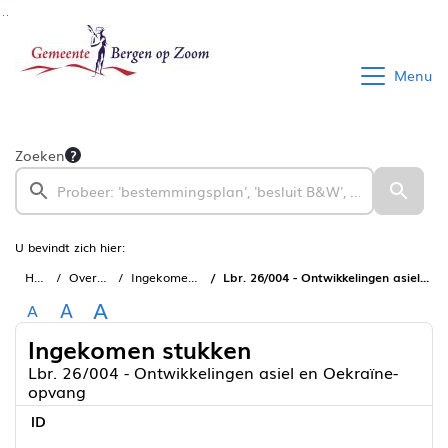
Ga naar de inhoud van deze pagina
Ga naar het zoeken
Ga naar het menu
Menu
Zoeken
U bevindt zich hier:
Home
Overzichten
Ingekomen stukken
Lbr. 26/004 - Ontwikkelingen asiel en Oekraïne-opvang
A
A
A
Ingekomen stukken
Lbr. 26/004 - Ontwikkelingen asiel en Oekraïne-
opvang
ID