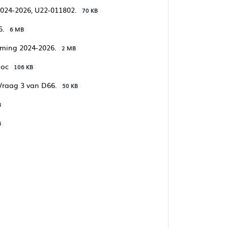
2024-2026, U22-011802.
70 KB
6.
6 MB
aming 2024-2026.
2 MB
doc
106 KB
 Vraag 3 van D66.
50 KB
B
B