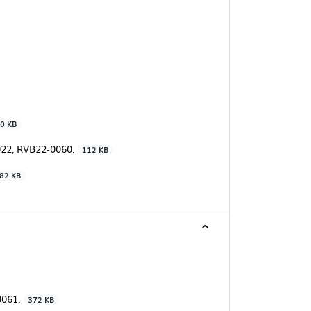
0 KB
022, RVB22-0060.
112 KB
82 KB
0061.
372 KB