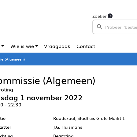
Zoeken
Wie is wie
Vraagbaak
Contact
ie (Algemeen)
ommissie (Algemeen)
roting
nsdag 1 november 2022
0 - 22:30
tie
Raadszaal, Stadhuis Grote Markt 1
zitter
J.G. Huismans
ichting
Begroting