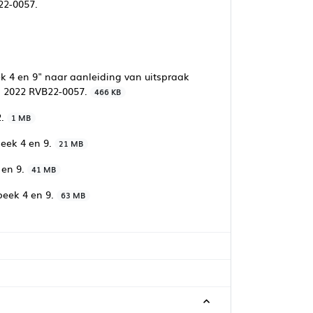
22-0057.
 4 en 9" naar aanleiding van uitspraak
us 2022 RVB22-0057.
466 KB
2.
1 MB
eek 4 en 9.
21 MB
 en 9.
41 MB
beek 4 en 9.
63 MB