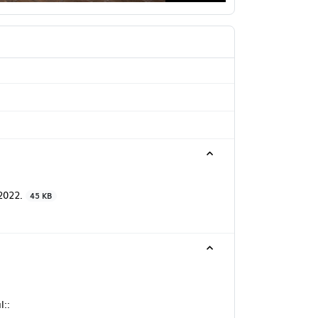
 2022.
45 KB
l::