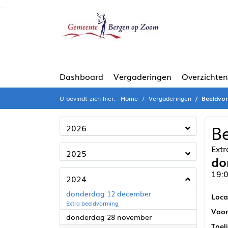
Ga naar de inhoud van deze pagina
Ga naar het zoeken
Ga naar het menu
Dashboard
Vergaderingen
Overzichten
U bevindt zich hier:
Home
Vergaderingen
Beeldvo
B
2026
Ext
2025
do
19:0
2024
2024
donderdag 12 december
Loca
Extra beeldvorming
Voor
2024
donderdag 28 november
Toel