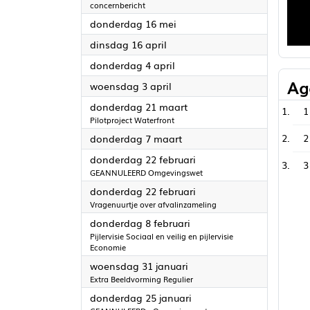
concernbericht
2024
donderdag 16 mei
2024
dinsdag 16 april
2024
donderdag 4 april
Ag
2024
woensdag 3 april
2024
donderdag 21 maart
1
Pilotproject Waterfront
2024
2
donderdag 7 maart
2024
donderdag 22 februari
3
GEANNULEERD Omgevingswet
2024
donderdag 22 februari
Vragenuurtje over afvalinzameling
2024
donderdag 8 februari
Pijlervisie Sociaal en veilig en pijlervisie
Economie
2024
woensdag 31 januari
Extra Beeldvorming Regulier
2024
donderdag 25 januari