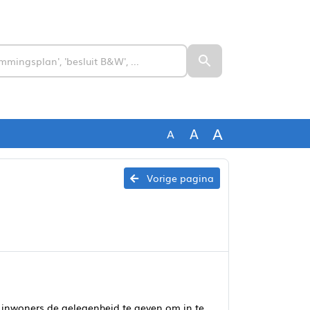
A
A
A
Vorige pagina
inwoners de gelegenheid te geven om in te