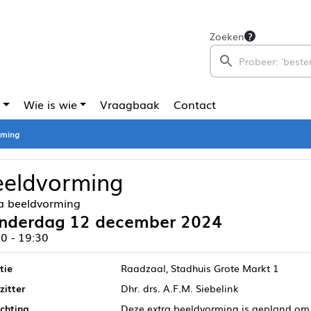
Zoeken
Wie is wie
Vraagbaak
Contact
rming
eeldvorming
ra beeldvorming
nderdag 12 december 2024
0 - 19:30
tie
Raadzaal, Stadhuis Grote Markt 1
zitter
Dhr. drs. A.F.M. Siebelink
ichting
Deze extra beeldvorming is gepland om 