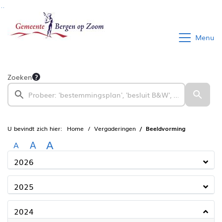
Ga naar de inhoud van deze pagina
Ga naar het zoeken
Ga naar het menu
Menu
Zoeken
U bevindt zich hier:
Home
Vergaderingen
Beeldvorming
A
A
A
2026
2025
2024