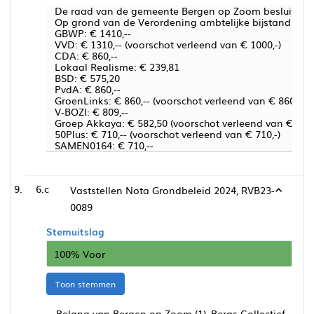
De raad van de gemeente Bergen op Zoom besluit:
Op grond van de Verordening ambtelijke bijstand en fr
GBWP: € 1410,--
VVD: € 1310,-- (voorschot verleend van € 1000,-)
CDA: € 860,--
Lokaal Realisme: € 239,81
BSD: € 575,20
PvdA: € 860,--
GroenLinks: € 860,-- (voorschot verleend van € 860,--)
V-BOZI: € 809,--
Groep Akkaya: € 582,50 (voorschot verleend van € S32
50Plus: € 710,-- (voorschot verleend van € 710,-)
SAMEN0164: € 710,--
6.c
Vaststellen Nota Grondbeleid 2024, RVB23-
0089
Stemuitslag
100% Voor
Toon stemmen
Belang van Bergen op Zoom (1), Bergs Collectief