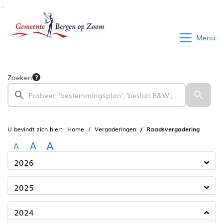
Ga naar de inhoud van deze pagina
Ga naar het zoeken
Ga naar het menu
Menu
Zoeken
U bevindt zich hier:
Home
Vergaderingen
Raadsvergadering
A
A
A
2026
2025
2024