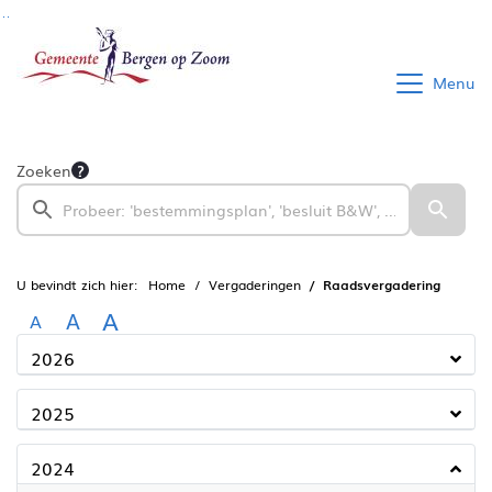
Ga naar de inhoud van deze pagina
Ga naar het zoeken
Ga naar het menu
Menu
Zoeken
U bevindt zich hier:
Home
Vergaderingen
Raadsvergadering
A
A
A
2026
2025
2024