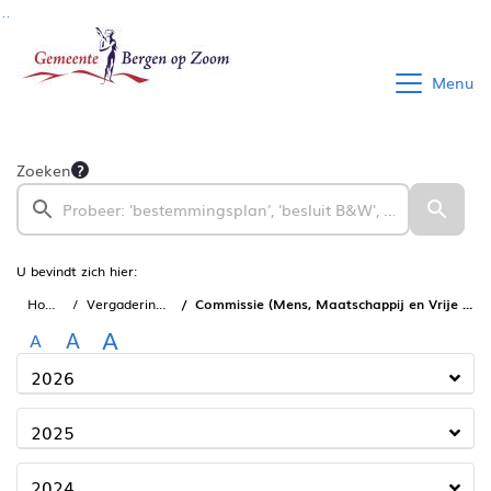
Ga naar de inhoud van deze pagina
Ga naar het zoeken
Ga naar het menu
Menu
Zoeken
U bevindt zich hier:
Home
Vergaderingen
Commissie (Mens, Maatschappij en Vrije tijd)
A
A
A
2026
2025
2024